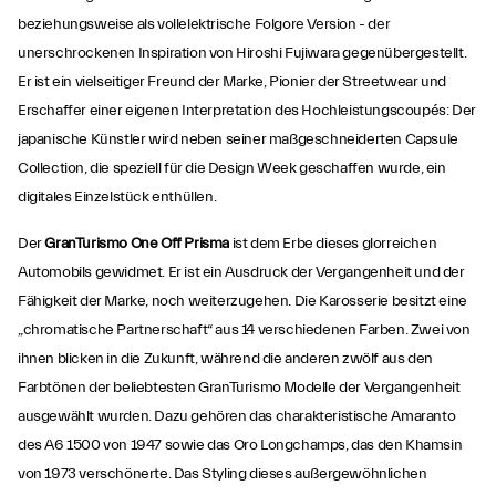
beziehungsweise als vollelektrische Folgore Version - der
unerschrockenen Inspiration von Hiroshi Fujiwara gegenübergestellt.
Er ist ein vielseitiger Freund der Marke, Pionier der Streetwear und
Erschaffer einer eigenen Interpretation des Hochleistungscoupés: Der
japanische Künstler wird neben seiner maßgeschneiderten Capsule
Collection, die speziell für die Design Week geschaffen wurde, ein
digitales Einzelstück enthüllen.
Der
GranTurismo One Off Prisma
ist dem Erbe dieses glorreichen
Automobils gewidmet. Er ist ein Ausdruck der Vergangenheit und der
Fähigkeit der Marke, noch weiterzugehen. Die Karosserie besitzt eine
„chromatische Partnerschaft“ aus 14 verschiedenen Farben. Zwei von
ihnen blicken in die Zukunft, während die anderen zwölf aus den
Farbtönen der beliebtesten GranTurismo Modelle der Vergangenheit
ausgewählt wurden. Dazu gehören das charakteristische Amaranto
des A6 1500 von 1947 sowie das Oro Longchamps, das den Khamsin
von 1973 verschönerte. Das Styling dieses außergewöhnlichen