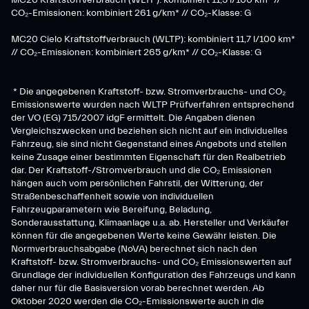
CO₂-Emissionen: kombiniert 261 g/km* // CO₂-Klasse: G
MC20 Cielo Kraftstoffverbrauch (WLTP): kombiniert 11,7 l/100 km*
// CO₂-Emissionen: kombiniert 265 g/km* // CO₂-Klasse: G
* Die angegebenen Kraftstoff- bzw. Stromverbrauchs- und CO₂
Emissionswerte wurden nach WLTP Prüfverfahren entsprechend
der VO (EG) 715/2007 idgF ermittelt. Die Angaben dienen
Vergleichszwecken und beziehen sich nicht auf ein individuelles
Fahrzeug, sie sind nicht Gegenstand eines Angebots und stellen
keine Zusage einer bestimmten Eigenschaft für den Realbetrieb
dar. Der Kraftstoff-/Stromverbrauch und die CO₂ Emissionen
hängen auch vom persönlichen Fahrstil, der Witterung, der
Straßenbeschaffenheit sowie von individuellen
Fahrzeugparametern wie Bereifung, Beladung,
Sonderausstattung, Klimaanlage u.a. ab. Hersteller und Verkäufer
können für die angegebenen Werte keine Gewähr leisten. Die
Normverbrauchsabgabe (NoVA) berechnet sich nach den
Kraftstoff- bzw. Stromverbrauchs- und CO₂ Emissionswerten auf
Grundlage der individuellen Konfiguration des Fahrzeugs und kann
daher nur für die Basisversion vorab berechnet werden. Ab
Oktober 2020 werden die CO₂-Emissionswerte auch in die