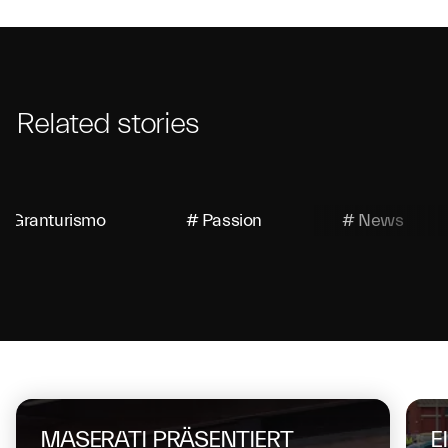
Related stories
# Granturismo
# Passion
# News
On the same topic
MASERATI PRÄSENTIERT
E