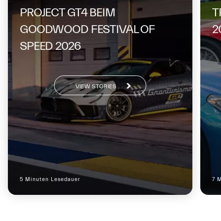
PROJECT GT4 BEIM
T
GOODWOOD FESTIVAL OF
2
SPEED 2026
VIEW STORIES
5 Minuten Lesedauer
7 