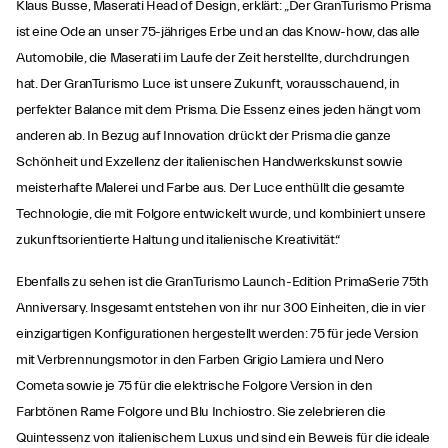
Klaus Busse, Maserati Head of Design, erklärt: „Der GranTurismo Prisma
ist eine Ode an unser 75-jähriges Erbe und an das Know-how, das alle
Automobile, die Maserati im Laufe der Zeit herstellte, durchdrungen
hat. Der GranTurismo Luce ist unsere Zukunft, vorausschauend, in
perfekter Balance mit dem Prisma. Die Essenz eines jeden hängt vom
anderen ab. In Bezug auf Innovation drückt der Prisma die ganze
Schönheit und Exzellenz der italienischen Handwerkskunst sowie
meisterhafte Malerei und Farbe aus. Der Luce enthüllt die gesamte
Technologie, die mit Folgore entwickelt wurde, und kombiniert unsere
zukunftsorientierte Haltung und italienische Kreativität.“
Ebenfalls zu sehen ist die GranTurismo Launch-Edition PrimaSerie 75th
Anniversary. Insgesamt entstehen von ihr nur 300 Einheiten, die in vier
einzigartigen Konfigurationen hergestellt werden: 75 für jede Version
mit Verbrennungsmotor in den Farben Grigio Lamiera und Nero
Cometa sowie je 75 für die elektrische Folgore Version in den
Farbtönen Rame Folgore und Blu Inchiostro. Sie zelebrieren die
Quintessenz von italienischem Luxus und sind ein Beweis für die ideale