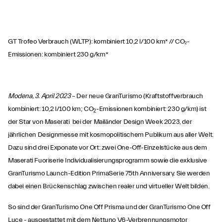
GT Trofeo Verbrauch (WLTP): kombiniert 10,2 l/100 km* // CO₂-
Emissionen: kombiniert 230 g/km*
Modena, 3. April 2023
– Der neue GranTurismo (Kraftstoffverbrauch
kombiniert: 10,2 l/100 km; CO
-Emissionen kombiniert: 230 g/km) ist
2
der Star von Maserati bei der Mailänder Design Week 2023, der
jährlichen Designmesse mit kosmopolitischem Publikum aus aller Welt.
Dazu sind drei Exponate vor Ort: zwei One-Off-Einzelstücke aus dem
Maserati Fuoriserie Individualisierungsprogramm sowie die exklusive
GranTurismo Launch-Edition PrimaSerie 75th Anniversary. Sie werden
dabei einen Brückenschlag zwischen realer und virtueller Welt bilden.
So sind der GranTurismo One Off Prisma und der GranTurismo One Off
Luce - ausgestattet mit dem Nettuno V6-Verbrennungsmotor