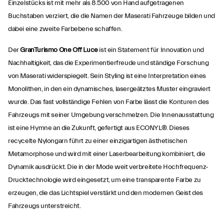
Einzelstücks ist mit mehr als 8.500 von Hand aufgetragenen
Buchstaben verziert, die die Namen der Maserati Fahrzeuge bilden und
dabei eine zweite Farbebene schaffen.
Der
GranTurismo One Off Luce
ist ein Statement für Innovation und
Nachhaltigkeit, das die Experimentierfreude und ständige Forschung
von Maserati widerspiegelt. Sein Styling ist eine Interpretation eines
Monolithen, in den ein dynamisches, lasergeätztes Muster eingraviert
wurde. Das fast vollständige Fehlen von Farbe lässt die Konturen des
Fahrzeugs mit seiner Umgebung verschmelzen. Die Innenausstattung
ist eine Hymne an die Zukunft, gefertigt aus ECONYL®. Dieses
recycelte Nylongarn führt zu einer einzigartigen ästhetischen
Metamorphose und wird mit einer Laserbearbeitung kombiniert, die
Dynamik ausdrückt. Die in der Mode weit verbreitete Hochfrequenz-
Drucktechnologie wird eingesetzt, um eine transparente Farbe zu
erzeugen, die das Lichtspiel verstärkt und den modernen Geist des
Fahrzeugs unterstreicht.