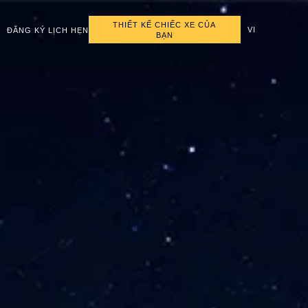
THIẾT KẾ CHIẾC XE CỦA
VI
ĐĂNG KÝ LỊCH HẸN
BẠN