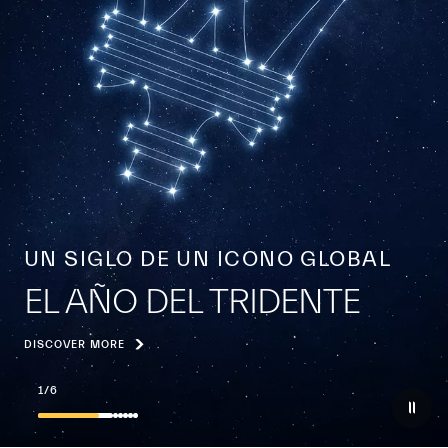
U
Ú
E
N SIGLO DE UN ICONO GLOBAL
L AÑO DEL TRIDENTE
SCOVER MORE
DI
2
/
6