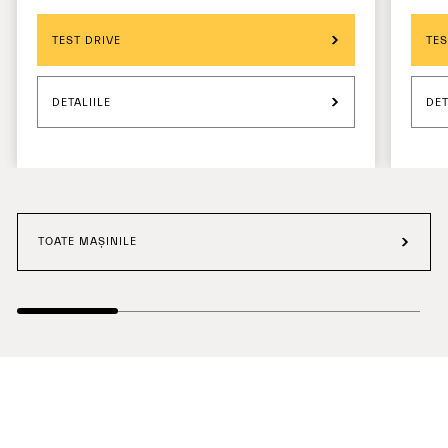
TEST DRIVE
TES
DETALIILE
DET
TOATE MAȘINILE