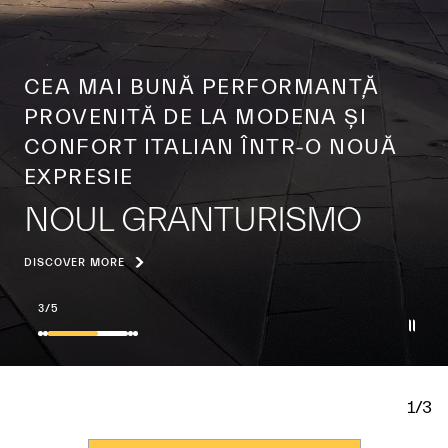
BUCURIA CĂLĂTORIILOR LUNGI ÎN
AER LIBER, ÎNTR-O NOUĂ
INTERPRETARE PLINĂ DE STIL
NOUL GRANCABRIO
DISCOVER MORE
4
/
5
1/3