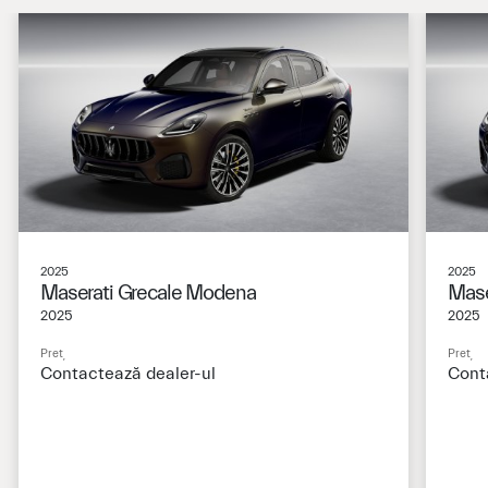
2025
2025
Maserati Grecale Modena
Mase
2025
2025
Preț
Preț
Contactează dealer-ul
Cont