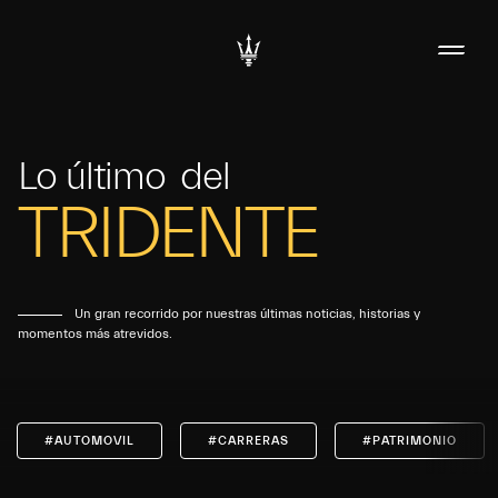
Lo último
del
TRIDENTE
Un gran recorrido por nuestras últimas noticias, historias y
momentos más atrevidos.
#AUTOMOVIL
#CARRERAS
#PATRIMONIO