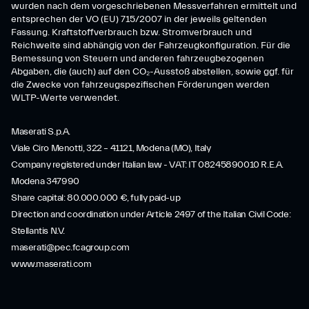
wurden nach dem vorgeschriebenen Messverfahren ermittelt und
entsprechen der VO (EU) 715/2007 in der jeweils geltenden
Fassung. Kraftstoffverbrauch bzw. Stromverbrauch und
Reichweite sind abhängig von der Fahrzeugkonfiguration. Für die
Bemessung von Steuern und anderen fahrzeugbezogenen
Abgaben, die (auch) auf den CO₂-Ausstoß abstellen, sowie ggf. für
die Zwecke von fahrzeugspezifischen Förderungen werden
WLTP-Werte verwendet.
Maserati S.p.A.
Viale Ciro Menotti, 322 – 41121, Modena (MO), Italy
Company registered under Italian law - VAT: IT 08245890010 R.E.A.
Modena 347990
Share capital: 80.000.000 €, fully paid-up
Direction and coordination under Article 2497 of the Italian Civil Code:
Stellantis N.V.
maserati@pec.fcagroup.com
www.maserati.com