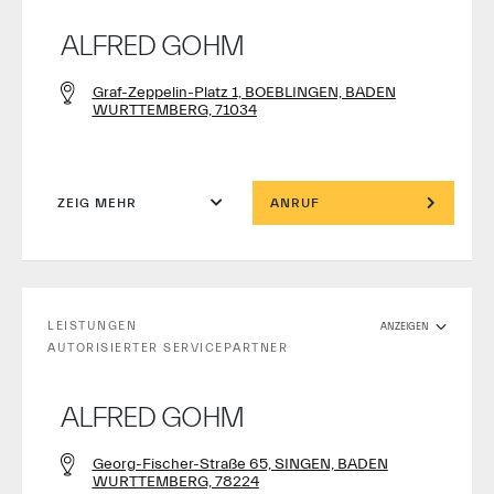
ALFRED GOHM
Graf-Zeppelin-Platz 1, BOEBLINGEN, BADEN
WURTTEMBERG, 71034
ZEIG MEHR
ANRUF
LEISTUNGEN
ANZEIGEN
AUTORISIERTER SERVICEPARTNER
ALFRED GOHM
Georg-Fischer-Straße 65, SINGEN, BADEN
WURTTEMBERG, 78224