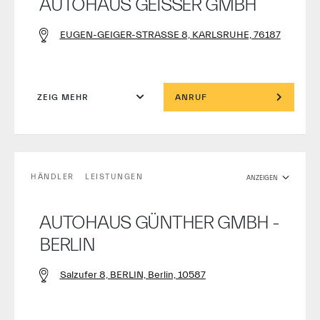
AUTOHAUS GEISSER GMBH
EUGEN-GEIGER-STRASSE 8, KARLSRUHE, 76187
ZEIG MEHR
ANRUF
HÄNDLER
LEISTUNGEN
ANZEIGEN
AUTOHAUS GÜNTHER GMBH -
BERLIN
Salzufer 8, BERLIN, Berlin, 10587