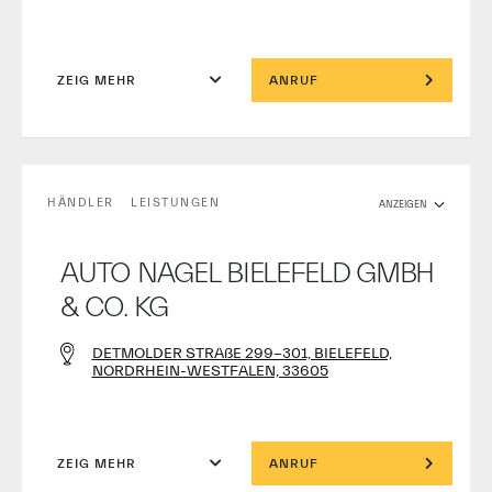
ZEIG MEHR
ANRUF
HÄNDLER
LEISTUNGEN
ANZEIGEN
AUTO NAGEL BIELEFELD GMBH
& CO. KG
DETMOLDER STRAßE 299-301, BIELEFELD,
NORDRHEIN-WESTFALEN, 33605
ZEIG MEHR
ANRUF