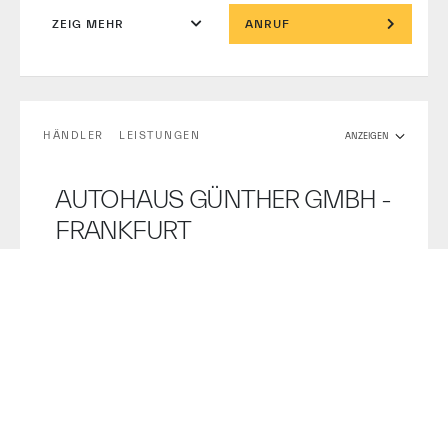
ZEIG MEHR
ANRUF
HÄNDLER
LEISTUNGEN
ANZEIGEN
AUTOHAUS GÜNTHER GMBH -
FRANKFURT
Hanauer Landstrasse 196, FRANKFURT, Hessen,
60314
NEUWAGENSUCHE
ANRUF