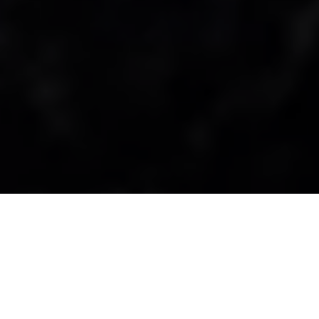
GRANTURISMO KRAFTSTOFFVERBRAUCH (WLTP):
KOMBINIERT 10,3-10,0 L/100 KM* // CO₂-
EMISSIONEN: KOMBINIERT 235-228 G/KM* // CO₂-
KLASSE: G