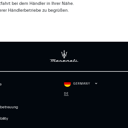
tfahrt bei dem Händler in Ihrer Nähe.
erer Händlerbetriebe zu begrüßen.
GERMANY
e
DE
betreuung
ility