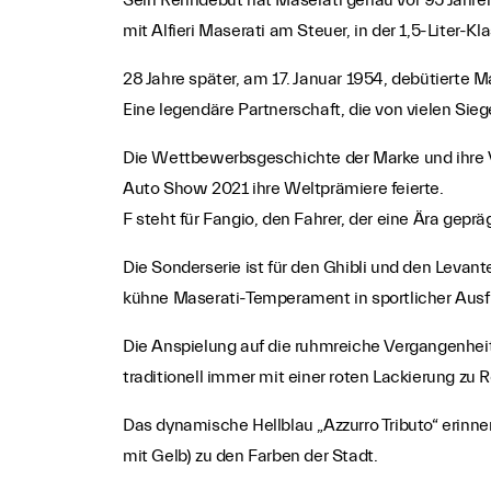
Sein Renndebüt hat Maserati genau vor 95 Jahre
mit Alfieri Maserati am Steuer, in der 1,5-Liter-Kla
28 Jahre später, am 17. Januar 1954, debütierte 
Eine legendäre Partnerschaft, die von vielen Sie
Die Wettbewerbsgeschichte der Marke und ihre V
Auto Show 2021 ihre Weltprämiere feierte.
F steht für Fangio, den Fahrer, der eine Ära gep
Die Sonderserie ist für den Ghibli und den Levant
kühne Maserati-Temperament in sportlicher Ausfü
Die Anspielung auf die ruhmreiche Vergangenheit 
traditionell immer mit einer roten Lackierung zu
Das dynamische Hellblau „Azzurro Tributo“ erinne
mit Gelb) zu den Farben der Stadt.