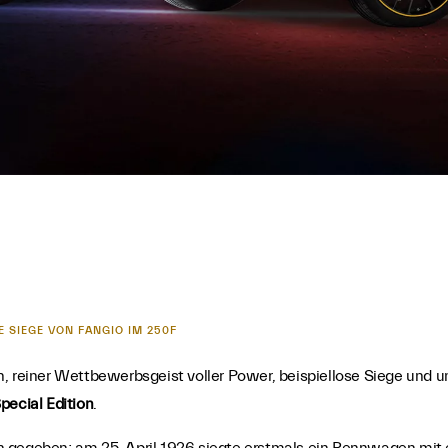
E SIEGE VON FANGIO IM 250F
, reiner Wettbewerbsgeist voller Power, beispiellose Siege und u
Special Edition
.