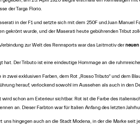
n gegeben; am 25. April 1926 siegte erstmals ein Rennwagen mit 
sse der Targa Florio.
Maserati in der F1 und setzte sich mit dem 250F und Juan Manuel 
gen gekrönt wurde, und der Maserati heute gebührenden Tribut zol
erbindung zur Welt des Rennsports war das Leitmotiv der
neuen 
rägt hat. Der Tributo ist eine eindeutige Hommage an die ruhmreich
e in zwei exklusiven Farben, dem Rot „Rosso Tributo“ und dem Blau
hrung herauf, verlockend sowohl im Aussehen als auch in den De
wird schon am Exterieur sichtbar. Rot ist die Farbe des italieni
 Rennen an. Dieser Farbton war für Italien Anfang des letzten Jah
rt uns hingegen auch an die Stadt Modena, in der die Marke seit 