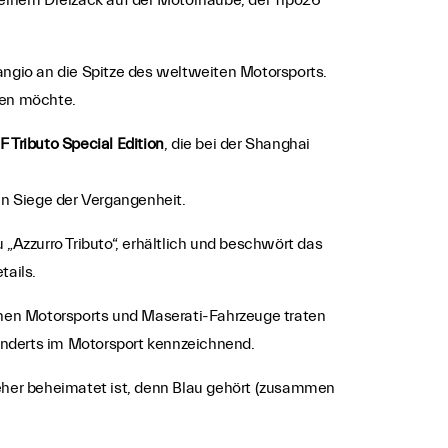
einem Dreizack auf der Motorhaube, der Tipo26
Fangio an die Spitze des weltweiten Motorsports.
len möchte.
F Tributo Special Edition
, die bei der Shanghai
en Siege der Vergangenheit.
 „Azzurro Tributo“, erhältlich und beschwört das
tails.
schen Motorsports und Maserati-Fahrzeuge traten
rhunderts im Motorsport kennzeichnend.
jeher beheimatet ist, denn Blau gehört (zusammen