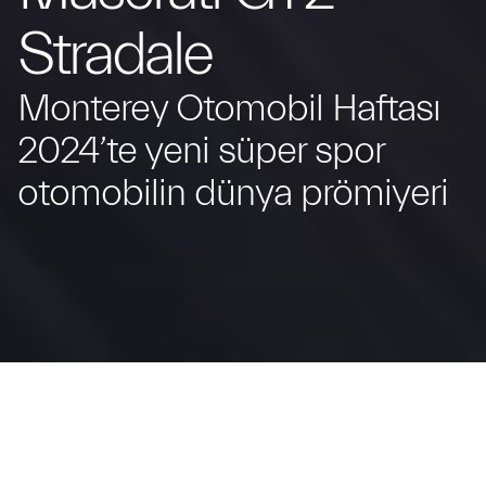
Stradale
Monterey Otomobil Haftası
2024’te yeni süper spor
otomobilin dünya prömiyeri
Kuzey Amerika’da ilk kez sergilenen MC20
Icona ve ilk modelinin teslim edildiği Laguna