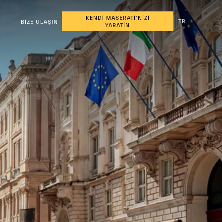
KENDİ MASERATİ’NİZİ
TR
BİZE ULAŞIN
YARATIN