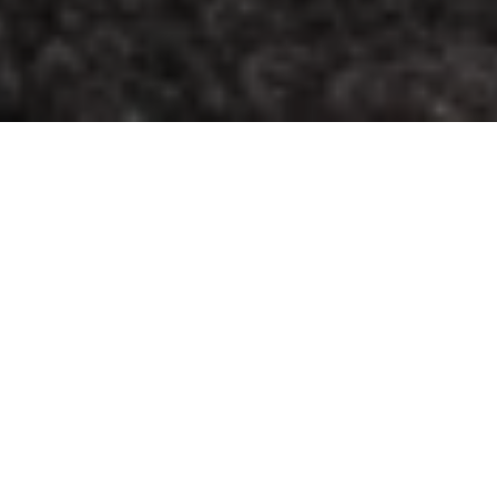
Yaşam Tarzı Mühendisliği
Maserati yaşam tarzı sürekli bir evrim içindedir. Her
kuşaktan Maserati tutkunlarına ilham verecek
benzersiz deneyimler yaratmaya çalışırken inovasyon
sayesinde daha ileri gidiyoruz. Tridente,
başlangıcından bu yana daima işbirliğinin gücüne
güvendi. Maserati, işbirlikleri aracılığıyla İtalyan lüks
yaşam tarzının en saf ve en eksiksiz özünü sunmak için