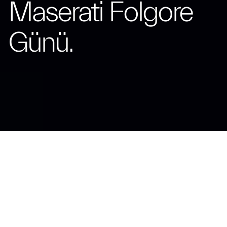
Maserati Folgore
Günü.
Tridente, markanın yeni elektrik çağına ışık
tutuyor
Modena, 15 Nisan 2024 –
Maserati, 15 Nisan Pazartesi günü, Motor
Vadisi'nin kalbindeki Rimini'de, uzun zamandır beklenen Folgore Günü