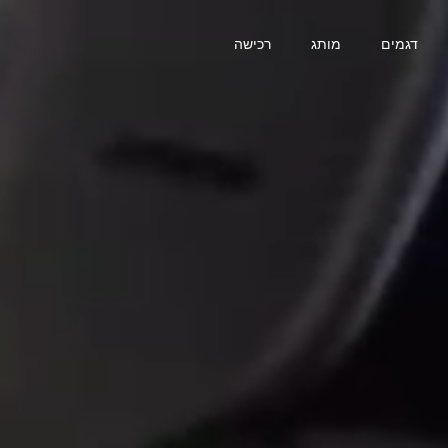
דגמים
מותג
רכישה