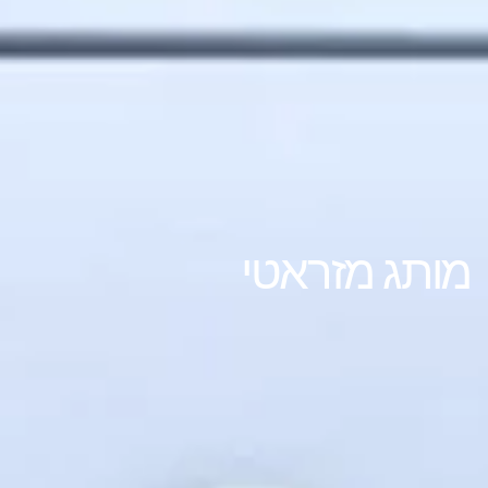
מותג מזראטי