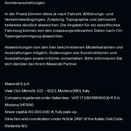
Sonderausstattungen.
In der Praxis können diese je nach Fahrstil, Witterungs- und
Verkehrsbedingungen, Zuladung, Topographie und Jahreszeit
teilweise deutlich abweichen. Die Angaben für ein spezifisches
Fahrzeug können von den zulassungsrelevanten Daten nach CH-
Typengenehmigung abweichen.
Abweichungen von den hier beschriebenen Modellvarianten und
Ausstattungen möglich. Änderungen von Konstruktionen und
Ausstattungen sowie Irrtümer vorbehalten. Bitte informieren Sie
sich darüber bei Ihrem Maserati Partner.
Maserati S.p.A.
Viale Ciro Menotti, 322 – 41121, Modena (MO), Italy
Company registered under Italian law - VAT: IT 08245890010 R.E.A.
Modena 347990
Share capital: 80.000.000 €, fully paid-up
Direction and coordination under Article 2497 of the Italian Civil Code:
Stellantis N.V.