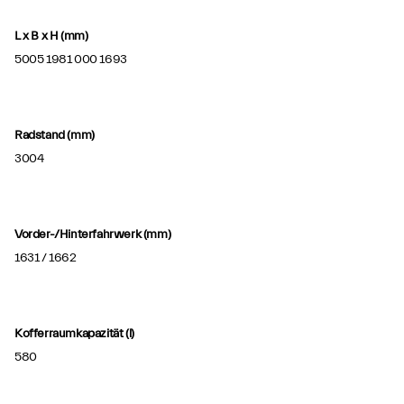
L x B x H (mm)
5005 1981 000 1693
Radstand (mm)
3004
Vorder-/Hinterfahrwerk (mm)
1631 / 1662
Kofferraumkapazität (l)
580