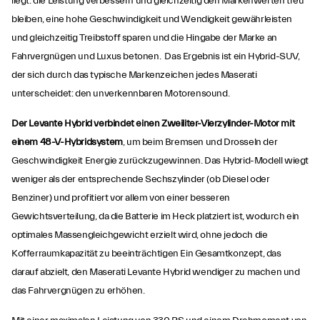
liegt: die Leistung verbessern und gleichzeitig den Markenwerten treu
bleiben, eine hohe Geschwindigkeit und Wendigkeit gewährleisten
und gleichzeitig Treibstoff sparen und die Hingabe der Marke an
Fahrvergnügen und Luxus betonen. Das Ergebnis ist ein Hybrid-SUV,
der sich durch das typische Markenzeichen jedes Maserati
unterscheidet: den unverkennbaren Motorensound.
Der Levante Hybrid verbindet einen Zweiliter-Vierzylinder-Motor mit
einem 48-V-Hybridsystem
, um beim Bremsen und Drosseln der
Geschwindigkeit Energie zurückzugewinnen. Das Hybrid-Modell wiegt
weniger als der entsprechende Sechszylinder (ob Diesel oder
Benziner) und profitiert vor allem von einer besseren
Gewichtsverteilung, da die Batterie im Heck platziert ist, wodurch ein
optimales Massengleichgewicht erzielt wird, ohne jedoch die
Kofferraumkapazität zu beeinträchtigen Ein Gesamtkonzept, das
darauf abzielt, den Maserati Levante Hybrid wendiger zu machen und
das Fahrvergnügen zu erhöhen.