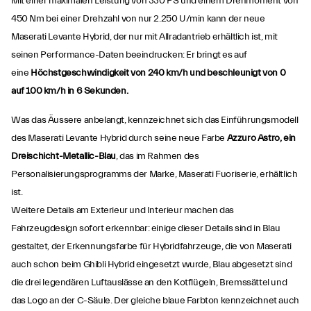
Mit einer maximalen Leistung von 330 PS und einem Drehmoment von
450 Nm bei einer Drehzahl von nur 2.250 U/min kann der neue
Maserati Levante Hybrid, der nur mit Allradantrieb erhältlich ist, mit
seinen Performance-Daten beeindrucken: Er bringt es auf
eine
Höchstgeschwindigkeit von 240 km/h und beschleunigt von 0
auf 100 km/h in 6 Sekunden.
Was das Äussere anbelangt, kennzeichnet sich das Einführungsmodell
des Maserati Levante Hybrid durch seine neue Farbe
Azzuro Astro, ein
Dreischicht-Metallic-Blau
, das im Rahmen des
Personalisierungsprogramms der Marke, Maserati Fuoriserie, erhältlich
ist.
Weitere Details am Exterieur und Interieur machen das
Fahrzeugdesign sofort erkennbar: einige dieser Details sind in Blau
gestaltet, der Erkennungsfarbe für Hybridfahrzeuge, die von Maserati
auch schon beim Ghibli Hybrid eingesetzt wurde, Blau abgesetzt sind
die drei legendären Luftauslässe an den Kotflügeln, Bremssättel und
das Logo an der C-Säule. Der gleiche blaue Farbton kennzeichnet auch