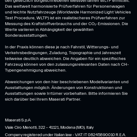
den gesetzlich vorgeschriebenen Messverfahren WLTP ermittelt.
Das weltweit harmonisierte Prüfverfahren für Personenwagen
und leichte Nutzfahrzeuge (Worldwide Harmonized Light Vehicles
Test Procedure, WLTP) ist ein realistischeres Prüfverfahren zur
Messung des Kraftstoffverbrauchs und der CO₂-Emissionen. Die
Werte variieren in Abhängigkeit der gewählten
Sonderausstattungen.
In der Praxis können diese je nach Fahrstil, Witterungs- und
Verkehrsbedingungen, Zuladung, Topographie und Jahreszeit
teilweise deutlich abweichen. Die Angaben für ein spezifisches
Fahrzeug können von den zulassungsrelevanten Daten nach CH-
Typengenehmigung abweichen.
Abweichungen von den hier beschriebenen Modellvarianten und
Ausstattungen möglich. Änderungen von Konstruktionen und
Ausstattungen sowie Irrtümer vorbehalten. Bitte informieren Sie
sich darüber bei Ihrem Maserati Partner.
Maserati S.p.A.
Viale Ciro Menotti, 322 – 41121, Modena (MO), Italy
Company registered under Italian law - VAT: IT 08245890010 R.E.A.