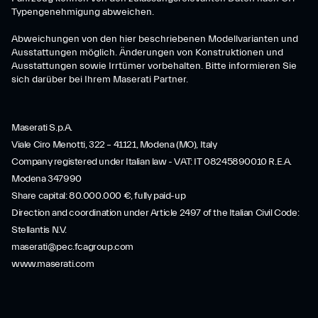
Typengenehmigung abweichen.
Abweichungen von den hier beschriebenen Modellvarianten und
Ausstattungen möglich. Änderungen von Konstruktionen und
Ausstattungen sowie Irrtümer vorbehalten. Bitte informieren Sie
sich darüber bei Ihrem Maserati Partner.
Maserati S.p.A.
Viale Ciro Menotti, 322 – 41121, Modena (MO), Italy
Company registered under Italian law - VAT: IT 08245890010 R.E.A.
Modena 347990
Share capital: 80.000.000 €, fully paid-up
Direction and coordination under Article 2497 of the Italian Civil Code:
Stellantis N.V.
maserati@pec.fcagroup.com
www.maserati.com