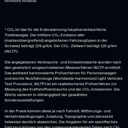
Rechtliche Hinweise
* CO₂ ist das für die Erderwärmung hauptverantwortliche
Treibhausgas. Die mittlere CO₂-Emission aller
(markenübergreifend) angebotenen Fahrzeugtypen in der
Schweiz beträgt 129 g/km. Der CO₂- Zielwert beträgt 118 g/km
(WLTP).
Die angegebenen Verbrauchs- und Emissionswerte wurden nach
den gesetzlich vorgeschriebenen Messverfahren WLTP ermittelt.
Das weltweit harmonisierte Prüfverfahren für Personenwagen
und leichte Nutzfahrzeuge (Worldwide Harmonized Light Vehicles
Test Procedure, WLTP) ist ein realistischeres Prüfverfahren zur
Messung des Kraftstoffverbrauchs und der CO₂-Emissionen. Die
Werte variieren in Abhängigkeit der gewählten
Sonderausstattungen.
In der Praxis können diese je nach Fahrstil, Witterungs- und
Verkehrsbedingungen, Zuladung, Topographie und Jahreszeit
teilweise deutlich abweichen. Die Angaben für ein spezifisches
Fahrzeug können von den zulassungsrelevanten Daten nach CH-