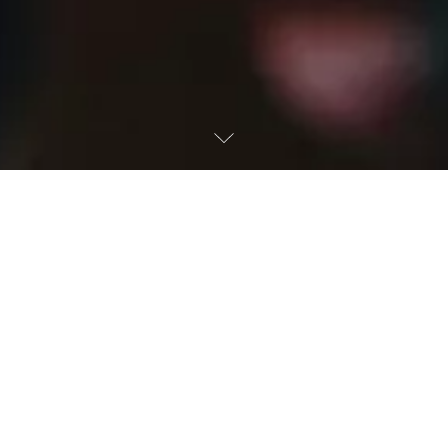
LUXE WACHT
op u in de Chedi
NingHai
Geniet bij de laatste tussenstop van uw reis van een
luxueuze toevlucht in de Chedi NingHai aan de rand