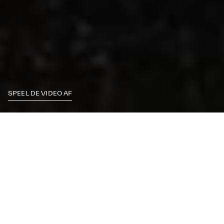
SPEEL DE VIDEO AF
MEESTERS IN RIJDEN
STAP IN, PAK HET STUUR VAST EN BEREID U VOOR OM UW
GRENZEN TE VERLEGGEN MET DE NIEUWE EN GEWELDIGE
GT2 STRADALE. ERVAAR DE SENSATIE VAN HET RIJDEN IN
DE KRACHTIGSTE LINE-UP VAN MASERATI-