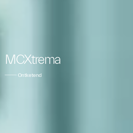
MCXtrema
Ontketend