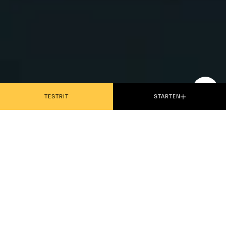
BEKIJK DE VIDEO
TESTRIT
STARTEN
MCXTREMA IS EEN
ZEER EXCLUSIEVE
CLUB. VOOR
SLECHTS 62 LEDEN.