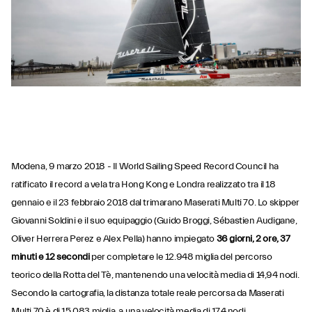
Modena, 9 marzo 2018 - Il World Sailing Speed Record Council ha
ratificato il record a vela tra Hong Kong e Londra realizzato tra il 18
gennaio e il 23 febbraio 2018 dal trimarano Maserati Multi 70. Lo skipper
Giovanni Soldini e il suo equipaggio (Guido Broggi, Sébastien Audigane,
Oliver Herrera Perez e Alex Pella) hanno impiegato
36 giorni, 2 ore, 37
minuti e 12 secondi
per completare le 12.948 miglia del percorso
teorico della Rotta del Tè, mantenendo una velocità media di 14,94 nodi.
Secondo la cartografia, la distanza totale reale percorsa da Maserati
Multi 70 è di 15.083 miglia, a una velocità media di 17,4 nodi.