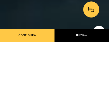
GUARDA LO SPOT
CONFIGURA
INIZIA
SOLO PER 62
MEMBRI
UNA MASERATI 740 CV DA PISTA, ESPRESSIONE DI
PRESTAZIONI SENZA COMPROMESSI. LA MCXTREMA
PORTA LA MECCANICA E IL DESIGN A LIVELLI NUOVI E
AUDACI. ATTENZIONE ALLA BESTIA DA CORSA MASERATI
PIÙ POTENTE DI SEMPRE!