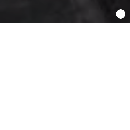
LE PLAISIR DU
CABRIOLET
QUATRE PLACES
PARTAGEZ L'EXALTATION D'HORIZONS INFINIS ET
EMMENEZ JUSQU'À TROIS PASSAGERS. FLUIDE ET
DYNAMIQUE, LE RÊVE ITALIEN EST SOUDAIN PALPABLE
DANS LE CONFORT ARTISANAL D'UN HABITACLE CONÇU
PAR MASERATI. ICI, TOUT EST POSSIBLE.