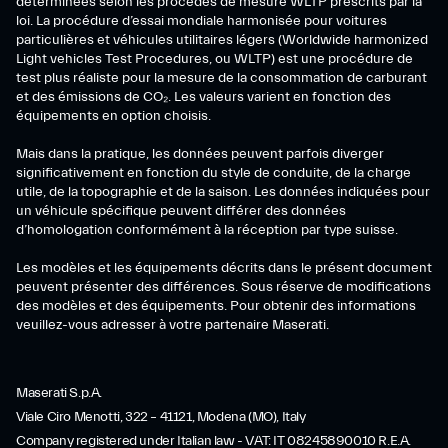
déterminées selon les procédés de mesure WLTP prescrits par la
loi. La procédure d’essai mondiale harmonisée pour voitures
particulières et véhicules utilitaires légers (Worldwide harmonized
Light vehicles Test Procedures, ou WLTP) est une procédure de
test plus réaliste pour la mesure de la consommation de carburant
et des émissions de CO₂. Les valeurs varient en fonction des
équipements en option choisis.
Mais dans la pratique, les données peuvent parfois diverger
significativement en fonction du style de conduite, de la charge
utile, de la topographie et de la saison. Les données indiquées pour
un véhicule spécifique peuvent différer des données
d’homologation conformément à la réception par type suisse.
Les modèles et les équipements décrits dans le présent document
peuvent présenter des différences. Sous réserve de modifications
des modèles et des équipements. Pour obtenir des informations
veuillez-vous adresser à votre partenaire Maserati.
Maserati S.p.A.
Viale Ciro Menotti, 322 – 41121, Modena (MO), Italy
Company registered under Italian law - VAT: IT 08245890010 R.E.A.