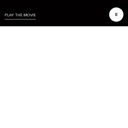
PLAY THE MOVIE
APPRÉCIEZ LE LUXE D'AVOIR LE CONTRÔLE, QUAND ET OÙ VOUS LE
SOUHAITEZ.
VOTRE MASERATI TOUJOURS
SOUS CONTRÔLE.
Maserati Connect vous permettra de vivre une expérience positive
dans et autour de votre voiture. Vous serez en mesure de gérer
intuitivement les performances, le confort et la sécurité, afin de
transformer chaque voyage en une nouvelle expérience unique et