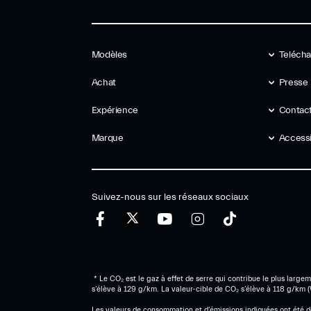
Modèles
Telécha
Achat
Presse
Expérience
Contact
Marque
Accessib
Suivez-nous sur les réseaux sociaux
* Le CO₂ est le gaz à effet de serre qui contribue le plus lar
s’élève à 129 g/km. La valeur-cible de CO₂ s’élève à 118 g/km 
Les valeurs de consommation et d’émissions indiquées ont été dé