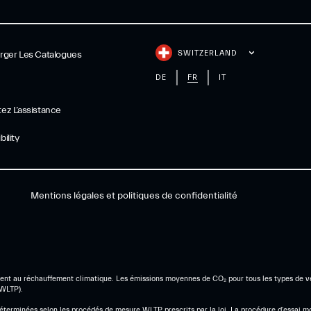
SWITZERLAND
rger Les Catalogues
DE
FR
IT
ez L’assistance
ility
Mentions légales et politiques de confidentialité
gement au réchauffement climatique. Les émissions moyennes de CO₂ pour tous les types de 
(WLTP).
terminées selon les procédés de mesure WLTP prescrits par la loi. La procédure d’essai mo