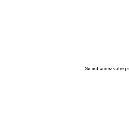
MODÈLES
ACHAT
EXPÉRIENCE
MARQUE
Sélectionnez votre pa