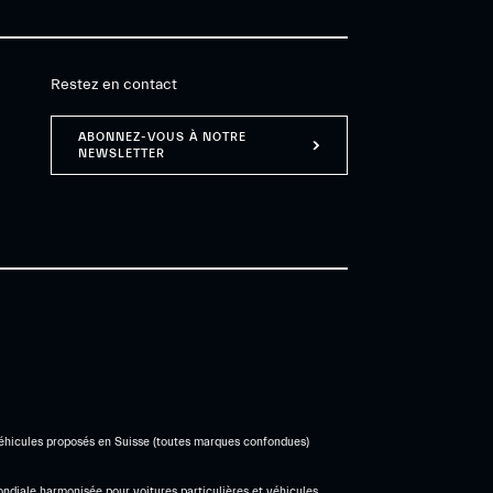
Restez en contact
ABONNEZ-VOUS À NOTRE
NEWSLETTER
véhicules proposés en Suisse (toutes marques confondues)
ndiale harmonisée pour voitures particulières et véhicules