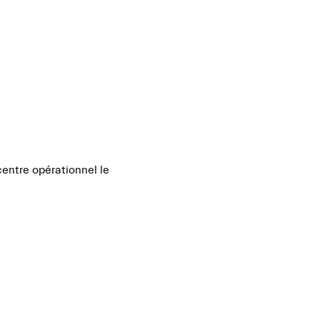
FR
TROUVER UN DISTRIBUTEUR
centre opérationnel le