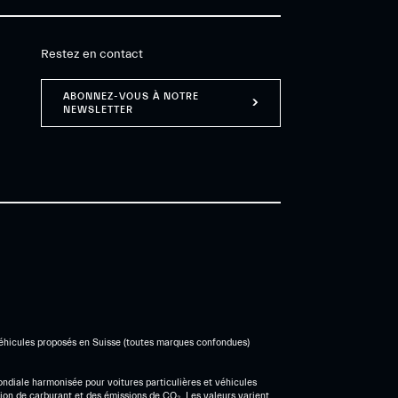
Restez en contact
ABONNEZ-VOUS À NOTRE
NEWSLETTER
véhicules proposés en Suisse (toutes marques confondues)
ndiale harmonisée pour voitures particulières et véhicules
ion de carburant et des émissions de CO₂. Les valeurs varient