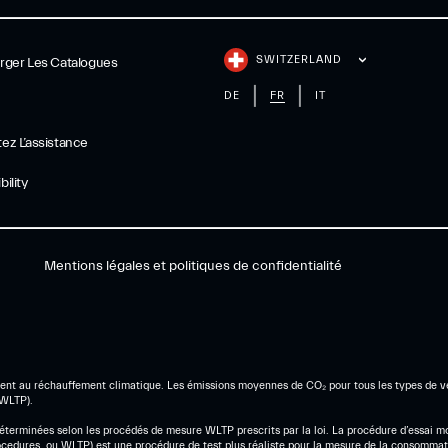
SWITZERLAND
rger Les Catalogues
DE
FR
IT
ez L’assistance
ility
Mentions légales et politiques de confidentialité
gement au réchauffement climatique. Les émissions moyennes de CO₂ pour tous les types de 
(WLTP).
terminées selon les procédés de mesure WLTP prescrits par la loi. La procédure d’essai mo
ocedures, ou WLTP) est une procédure de test plus réaliste pour la mesure de la consommat