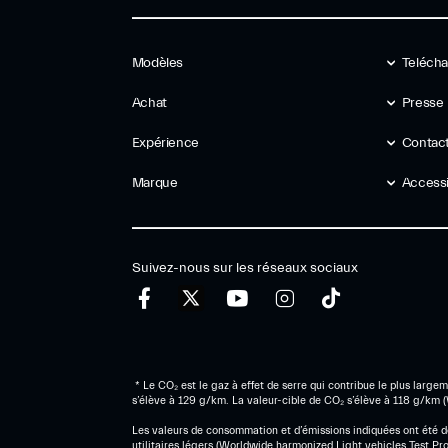
Modèles
Telécha
Achat
Presse
Expérience
Contact
Marque
Accessib
Suivez-nous sur les réseaux sociaux
* Le CO₂ est le gaz à effet de serre qui contribue le plus lar
s’élève à 129 g/km. La valeur-cible de CO₂ s’élève à 118 g/km 
Les valeurs de consommation et d’émissions indiquées ont été dé
utilitaires légers (Worldwide harmonized Light vehicles Test Pr