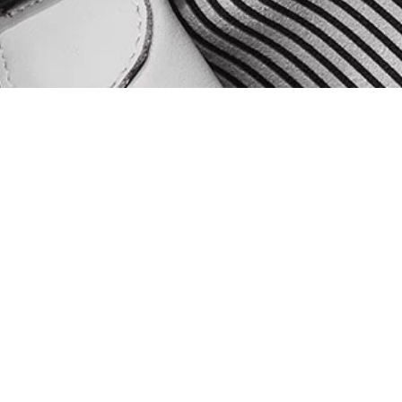
Modèles
Telécha
Achat
Presse
Expérience
Contact