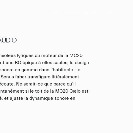
FR
TROUVER UN DISTRIBUTEUR
AUDIO
envolées lyriques du moteur de la MC20
t une BO épique à elles seules, le design
encore en gamme dans l’habitacle. Le
Sonus faber transfigure littéralement
écoute. Ne serait-ce que parce qu’il
antanément si le toit de la MC20 Cielo est
é, et ajuste la dynamique sonore en