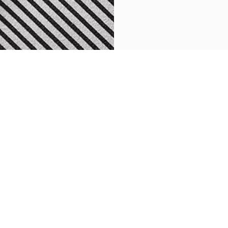
RETOUR VERS MC20 CIELO
SWITZERLAND
rger Les Catalogues
DE
FR
IT
ez L’assistance