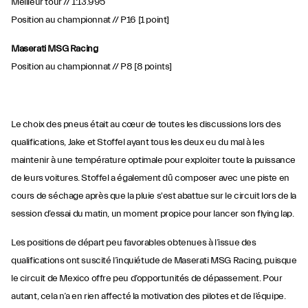
Meilleur tour // 1:13.995
Position au championnat // P16 [1 point]
Maserati MSG Racing
Position au championnat // P8 [8 points]
Le choix des pneus était au cœur de toutes les discussions lors des
qualifications, Jake et Stoffel ayant tous les deux eu du mal à les
maintenir à une température optimale pour exploiter toute la puissance
de leurs voitures. Stoffel a également dû composer avec une piste en
cours de séchage après que la pluie s'est abattue sur le circuit lors de la
session d’essai du matin, un moment propice pour lancer son flying lap.
Les positions de départ peu favorables obtenues à l’issue des
qualifications ont suscité l’inquiétude de Maserati MSG Racing, puisque
le circuit de Mexico offre peu d’opportunités de dépassement. Pour
autant, cela n’a en rien affecté la motivation des pilotes et de l’équipe.