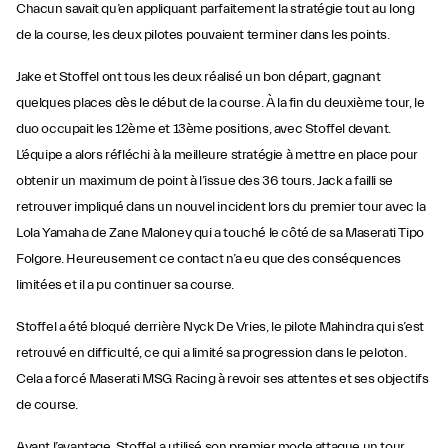
Chacun savait qu’en appliquant parfaitement la stratégie tout au long
de la course, les deux pilotes pouvaient terminer dans les points.
Jake et Stoffel ont tous les deux réalisé un bon départ, gagnant
quelques places dès le début de la course. À la fin du deuxième tour, le
duo occupait les 12ème et 13ème positions, avec Stoffel devant.
L’équipe a alors réfléchi à la meilleure stratégie à mettre en place pour
obtenir un maximum de point à l’issue des 36 tours. Jack a failli se
retrouver impliqué dans un nouvel incident lors du premier tour avec la
Lola Yamaha de Zane Maloney qui a touché le côté de sa Maserati Tipo
Folgore. Heureusement ce contact n’a eu que des conséquences
limitées et il a pu continuer sa course.
Stoffel a été bloqué derrière Nyck De Vries, le pilote Mahindra qui s’est
retrouvé en difficulté, ce qui a limité sa progression dans le peloton.
Cela a forcé Maserati MSG Racing à revoir ses attentes et ses objectifs
de course.
Ayant l’avantage, Stoffel a utilisé son premier mode attaque un tour