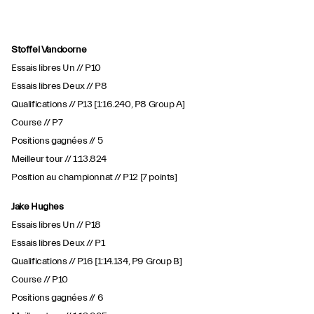
Stoffel Vandoorne
Essais libres Un // P10
Essais libres Deux // P8
Qualifications // P13 [1:16.240, P8 Group A]
Course // P7
Positions gagnées // 5
Meilleur tour // 1:13.824
Position au championnat // P12 [7 points]
Jake Hughes
Essais libres Un // P18
Essais libres Deux // P1
Qualifications // P16 [1:14.134, P9 Group B]
Course // P10
Positions gagnées // 6