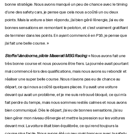
bonne stratégie. Nous avons manqué un peu de chance avec le timing
d’une des safety cars, je pense que cela nous a coûté un ou deux
points. Mais la voiture a bien répondu, j’ai bien géré l’énergie, j’ai eu de
bonnes sensations en remontant le peloton, et c’est vraiment gratifiant
de terminer dans les points. En ayant commencé en P16, je pense que
j’ai fait une belle course. »
Stoffel Vandoorne, pilote Maserati MSG Racing
:
« Nous avons fait une
très bonne course et nous pouvons être fiers. La journée avait pourtant
mal commencé lors des qualifications, mais nous avons su rebondir et
réaliser une super belle course. Nous n’avons pas eu de chance au
départ, ce qui nous a coûté quelques places. Il y avait une voiture
devant qui avait un problème, et je me suis retrouvé bloqué, ce qui m’a
fait perdre du temps, mais nous sommes restés calmes et nous avons
bien communiqué. Dès le départ, j’ai eu de bonnes sensations, j’ai su
bien gérer mon niveau d’énergie et mettre la pression sur les voitures
devant moi. La voiture était bien équilibrée, ce qui rend toujours la
course plus facile. Nous avons été un peu malchanceux avec la safety