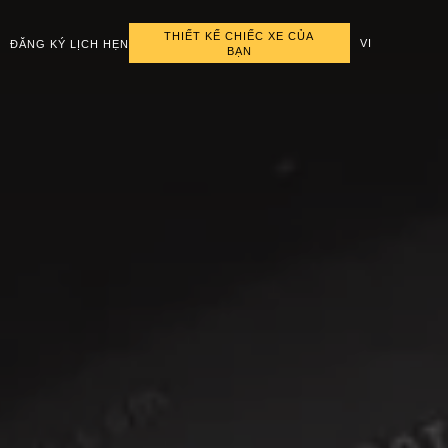
THIẾT KẾ CHIẾC XE CỦA
VI
ĐĂNG KÝ LỊCH HẸN
BẠN