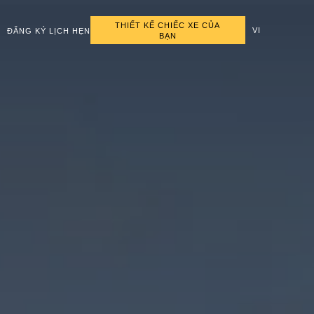
THIẾT KẾ CHIẾC XE CỦA
VI
ĐĂNG KÝ LỊCH HẸN
BẠN