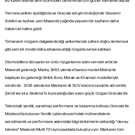
Bu Kasım ayında yeni otomobilin tanıtımında tüm gözler sahnede olacak.
Yeni ana yelken açıldığında ve Grecale adı göründüğünde Giovanni
Soldini ve tayfası, yeni Maserati çağında yepyeni bir sayfanın daha
habercisi haline geldi.
Trimaranın rüzgarın dalgalandırdığı yelkenleriyle zafere doğru ilerlemesi
gibi yeni bir model daha arkasına aldığı rüzgarla seriye katılıyor.
Otomobillere dünyanın en ünlü rüzgarlarının adını vermek artık bir
Maserati geleneği. Marka, 1963 yılında efsanevi model Mistral ile
başlayan bu geleneği Ghibli, Bora, Merak ve Khamsin modelleriyle
sürdürdü. 2016 yılında ise Markanın ilk SUV aracına Levante adı verildi.
Şimdi ise sıra, Akdeniz'in kuzeydoğudan esen güçlü rüzgarı Grecale'de.
Teknolojik yenilik, sarsılmaz performans ve kazanma tutkusu Grecale ile
Modena'da bulunan Yenilik Laboratuvarı'ndaki mühendislerin
aerodinamik ve performans alanındaki bilgi birikimlerini aktardığı "deney
teknesi" Maserati Multi 70'i aynı paydada buluşturuyor. Markanın tüm