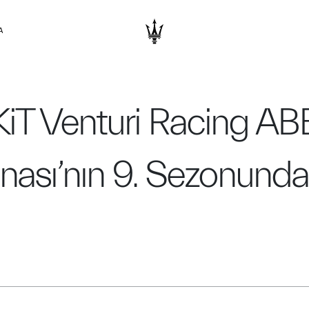
A
iT Venturi Racing AB
sı’nın 9. Sezonundan