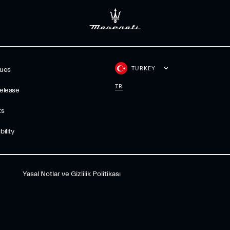
TURKEY
gues
TR
elease
ts
ility
Yasal Notlar ve Gizlilik Politikası