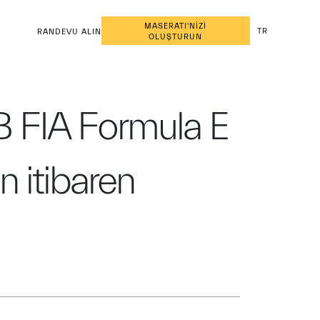
MASERATI'NİZİ
TR
RANDEVU ALIN
OLUŞTURUN
B FIA Formula E
 itibaren