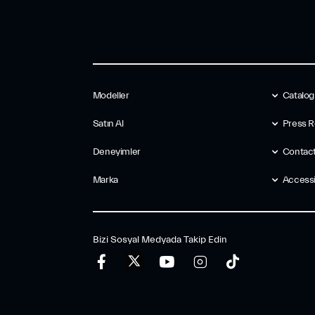
Modeller
Catalo
Satın Al
Press R
Deneyimler
Contac
Marka
Accessib
Bizi Sosyal Medyada Takip Edin