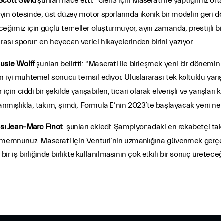
 Scott Swid
şunları ifade etti: “Gen3 için Maserati ile yaptığımız ort
n ötesinde, üst düzey motor sporlarında ikonik bir modelin geri dö
ğimiz için güçlü temeller oluşturmuyor, aynı zamanda, prestijli bir
rası sporun en heyecan verici hikayelerinden birini yazıyor.
Susie Wolff
şunları belirtti: “Maserati ile birleşmek yeni bir dönemi
 en iyi muhtemel sonucu temsil ediyor. Uluslararası tek koltuklu ya
için ciddi bir şekilde yarışabilen, ticari olarak elverişli ve yarışla
anmışlıkla, takım, şimdi, Formula E’nin 2023’te başlayacak yeni nes
sı Jean-Marc Finot
şunları ekledi: Şampiyonadaki en rekabetçi tak
 memnunuz. Maserati için Venturi’nin uzmanlığına güvenmek gerçek
bir iş birliğinde birlikte kullanılmasının çok etkili bir sonuç üret