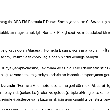
ing ile, ABB FIA Formula E Dünya Şampiyonası’nın 9. Sezonu için, 
aklıklarını açıklamak için Roma E-Prix’yi seçti ve mücadeleci bir 
üye çıkacak olan Maserati, Formula E şampiyonasına katılan ilk İtaly
arım, üretim ve teknoloji açısından bir dizi yeniliğe sahiptir.
Dünya Şampiyonasına, Takımlara ve Sürücülere liderlik etmiştir. So
iliği kazanan takım şimdiye kadarki en başarılı kampanyasını gerç
a bulundu
: “Formula E ile motor sporlarına geri dönmek, Maserati i
mle aynı değerlere bağlı olan ve geleceğe tıpkı bizim gibi bakan b
rindeki pistlerde yarış kazanmak için aynı kararlılığı ve isteği payl