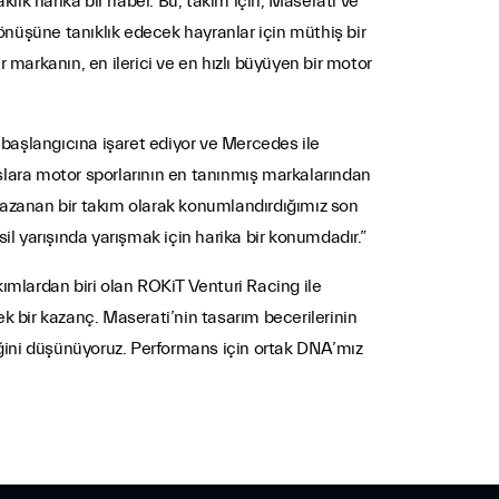
aklık harika bir haber. Bu, takım için, Maserati ve
nüşüne tanıklık edecek hayranlar için müthiş bir
 markanın, en ilerici ve en hızlı büyüyen bir motor
n başlangıcına işaret ediyor ve Mercedes ile
rışlara motor sporlarının en tanınmış markalarından
rı kazanan bir takım olarak konumlandırdığımız son
il yarışında yarışmak için harika bir konumdadır.”
ımlardan biri olan ROKiT Venturi Racing ile
 bir kazanç. Maserati’nin tasarım becerilerinin
eceğini düşünüyoruz. Performans için ortak DNA’mız