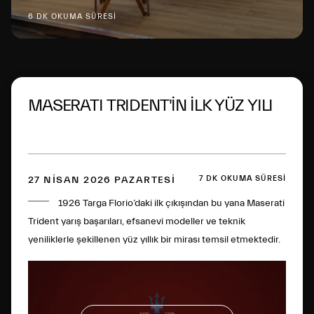
6 DK OKUMA SÜRESİ
MASERATI TRIDENT'İN İLK YÜZ YILI
7 DK OKUMA SÜRESİ
27 NISAN 2026 PAZARTESI
1926 Targa Florio’daki ilk çıkışından bu yana Maserati
Trident yarış başarıları, efsanevi modeller ve teknik
yeniliklerle şekillenen yüz yıllık bir mirası temsil etmektedir.
Aradan geçen yüzyılın ardından bu ikonik amblem, İtalyan
mükemmelliğinin dünya çapındaki simgelerinden biri haline
geldi.