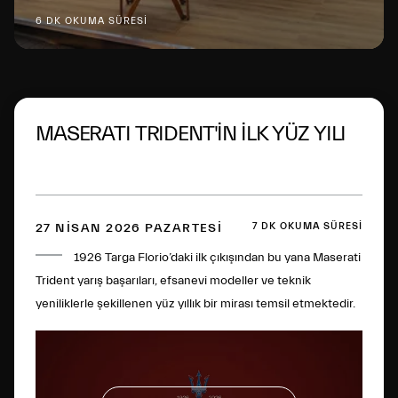
6 DK OKUMA SÜRESİ
MASERATI TRIDENT'İN İLK YÜZ YILI
7 DK OKUMA SÜRESİ
27 NISAN 2026 PAZARTESI
1926 Targa Florio’daki ilk çıkışından bu yana Maserati
Trident yarış başarıları, efsanevi modeller ve teknik
yeniliklerle şekillenen yüz yıllık bir mirası temsil etmektedir.
Aradan geçen yüzyılın ardından bu ikonik amblem, İtalyan
mükemmelliğinin dünya çapındaki simgelerinden biri haline
geldi.