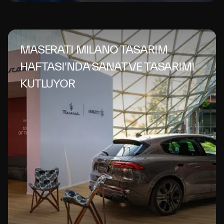
MASERATI MILANO TASARIM
HAFTASI'NDA SANAT VE TASARIMI
KUTLUYOR