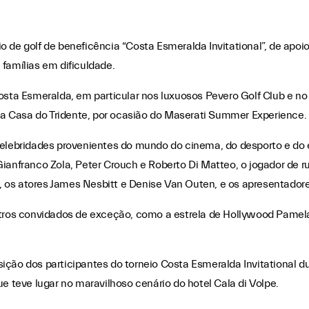
neio de golf de beneficência “Costa Esmeralda Invitational”, de apo
 famílias em dificuldade.
osta Esmeralda, em particular nos luxuosos Pevero Golf Club e no 
 Casa do Tridente, por ocasião do Maserati Summer Experience.
celebridades provenientes do mundo do cinema, do desporto e do
ianfranco Zola, Peter Crouch e Roberto Di Matteo, o jogador de r
ra, os atores James Nesbitt e Denise Van Outen, e os apresentador
os convidados de exceção, como a estrela de Hollywood Pamela A
ição dos participantes do torneio Costa Esmeralda Invitational 
e teve lugar no maravilhoso cenário do hotel Cala di Volpe.