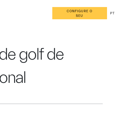
CONFIGURE O
PT
SEU
 de golf de
onal