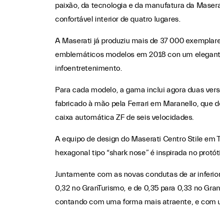
paixão, da tecnologia e da manufatura da Masera
confortável interior de quatro lugares.
A Maserati já produziu mais de 37 000 exemplare
emblemáticos modelos em 2018 con um elegante, e
infoentretenimento.
Para cada modelo, a gama inclui agora duas ve
fabricado à mão pela Ferrari em Maranello, qu
caixa automática ZF de seis velocidades.
A equipo de design do Maserati Centro Stile em 
hexagonal tipo “shark nose” é inspirada no protót
Juntamente com as novas condutas de ar inferior,
0,32 no GranTurismo, e de 0,35 para 0,33 no Gra
contando com uma forma mais atraente, e com u