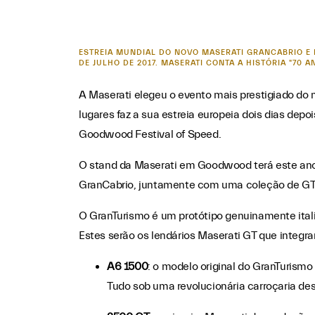
ESTREIA MUNDIAL DO NOVO MASERATI GRANCABRIO E 
DE JULHO DE 2017. MASERATI CONTA A HISTÓRIA "7
A Maserati elegeu o evento mais prestigiado d
lugares faz a sua estreia europeia dois dias dep
Goodwood Festival of Speed.
O stand da Maserati em Goodwood terá este ano
GranCabrio, juntamente com uma coleção de GT cl
O GranTurismo é um protótipo genuinamente itali
Estes serão os lendários Maserati GT que integ
A6 1500
: o modelo original do GranTurismo
Tudo sob uma revolucionária carroçaria des