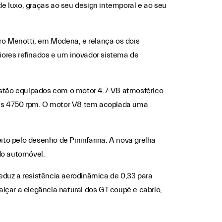
e luxo, graças ao seu design intemporal e ao seu
iro Menotti, em Modena, e relança os dois
iores refinados e um inovador sistema de
stão equipados com o motor 4.7-V8 atmosférico
 às 4750 rpm. O motor V8 tem acoplada uma
to pelo desenho de Pininfarina. A nova grelha
 do automóvel.
reduz a resistência aerodinâmica de 0,33 para
lçar a elegância natural dos GT coupé e cabrio,