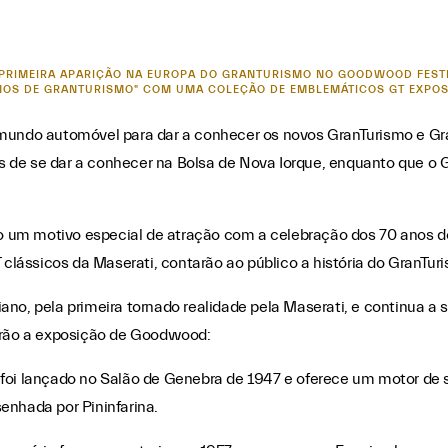
PRIMEIRA APARIÇÃO NA EUROPA DO GRANTURISMO NO GOODWOOD FESTIV
0 ANOS DE GRANTURISMO" COM UMA COLEÇÃO DE EMBLEMÁTICOS GT EXPO
o mundo automóvel para dar a conhecer os novos GranTurismo e 
ois de se dar a conhecer na Bolsa de Nova Iorque, enquanto que o 
 um motivo especial de atração com a celebração dos 70 anos d
ássicos da Maserati, contarão ao público a história do GranTur
ano, pela primeira tornado realidade pela Maserati, e continua a
rarão a exposição de Goodwood:
 foi lançado no Salão de Genebra de 1947 e oferece um motor de sei
enhada por Pininfarina.