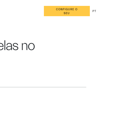
CONFIGURE O
PT
SEU
elas no