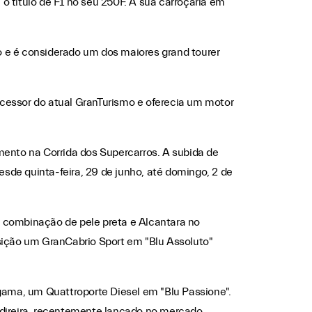
o título de F1 no seu 250F. A sua carroçaria em
o e é considerado um dos maiores grand tourer
ecessor do atual GranTurismo e oferecia um motor
ento na Corrida dos Supercarros. A subida de
sde quinta-feira, 29 de junho, até domingo, 2 de
combinação de pele preta e Alcantara no
osição um GranCabrio Sport em "Blu Assoluto"
ama, um Quattroporte Diesel em "Blu Passione".
 direira, recentemente lançado no mercado,