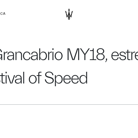
RCA
rancabrio MY18, estr
val of Speed