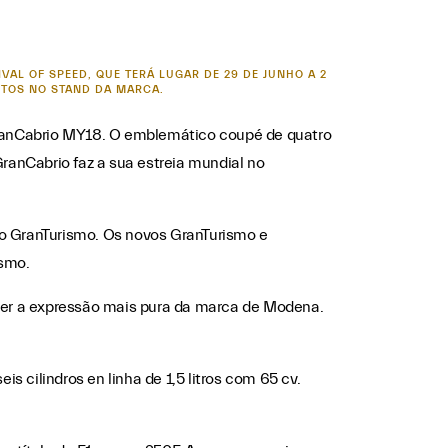
AL OF SPEED, QUE TERÁ LUGAR DE 29 DE JUNHO A 2
STOS NO STAND DA MARCA.
GranCabrio MY18. O emblemático coupé de quatro
GranCabrio faz a sua estreia mundial no
o GranTurismo. Os novos GranTurismo e
ismo.
 ser a expressão mais pura da marca de Modena.
s cilindros en linha de 1,5 litros com 65 cv.