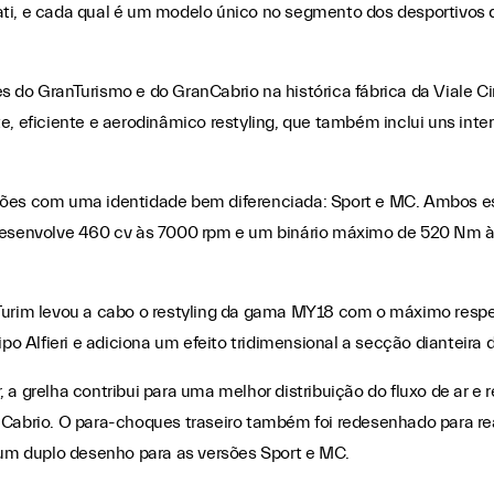
ti, e cada qual é um modelo único no segmento dos desportivos d
s do GranTurismo e do GranCabrio na histórica fábrica da Viale C
ficiente e aerodinâmico restyling, que também inclui uns inter
rsões com uma identidade bem diferenciada: Sport e MC. Ambos e
e desenvolve 460 cv às 7000 rpm e um binário máximo de 520 Nm
Turim levou a cabo o restyling da gama MY18 com o máximo respei
ipo Alfieri e adiciona um efeito tridimensional a secção dianteira
 a grelha contribui para uma melhor distribuição do fluxo de ar e 
nCabrio. O para-choques traseiro também foi redesenhado para rea
m duplo desenho para as versões Sport e MC.