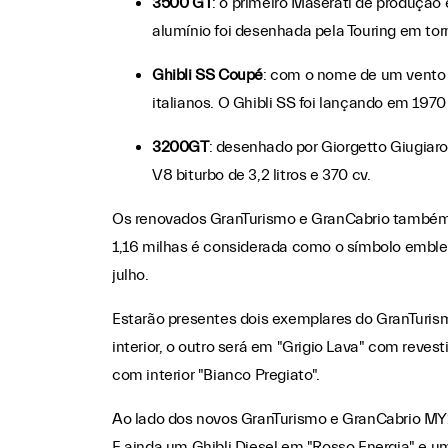
3500 GT
: o primeiro Maserati de produção 
alumínio foi desenhada pela Touring em torn
Ghibli SS Coupé
: com o nome de um vento d
italianos. O Ghibli SS foi lançando em 197
3200GT
: desenhado por Giorgetto Giugiaro
V8 biturbo de 3,2 litros e 370 cv.
Os renovados GranTurismo e GranCabrio também s
1,16 milhas é considerada como o símbolo emblem
julho.
Estarão presentes dois exemplares do GranTuri
interior, o outro será em "Grigio Lava" com rev
com interior "Bianco Pregiato".
Ao lado dos novos GranTurismo e GranCabrio MY1
E ainda um Ghibli Diesel em "Rosso Energia" e u