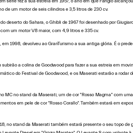
em série fez a sua estreia em 1957, o ano em que Fangio alcançou 
o de um motor de seis cilindros e 3,5 litros de 230 cv.
o deserto do Sahara, o Ghibli de 1967 foi desenhado por Giugiar
0 com um motor V8 maior, com 4,9 litros e 335 cv.
, em 1998, devolveu ao GranTurismo a sua antiga glória. É o pred
ubirão a colina de Goodwood para fazer a sua estreia em movim
ático do Festival de Goodwood, e os Maserati estarão a rodar de
smo MC no stand da Maserati, um de cor "Rosso Magma" com uma 
estimentos em pele de cor "Rosso Corallo". Também estará em exp
8, no stand da Maserati também estará presente o seu topo de g
m Levante Diesel em "Grigio Maratea". O Levante S com volante à