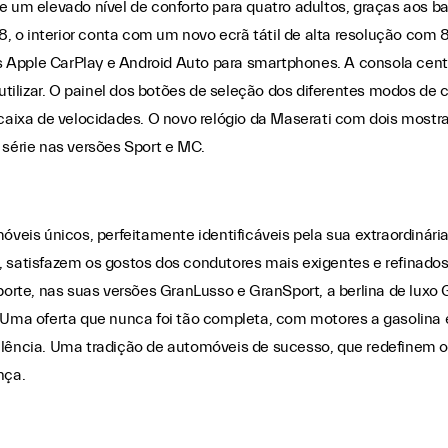
e um elevado nível de conforto para quatro adultos, graças aos ba
 o interior conta com um novo ecrã tátil de alta resolução com 
 Apple CarPlay e Android Auto para smartphones. A consola cent
 utilizar. O painel dos botões de seleção dos diferentes modos de
 caixa de velocidades. O novo relógio da Maserati com dois mostrad
érie nas versões Sport e MC.
is únicos, perfeitamente identificáveis pela sua extraordinária 
, satisfazem os gostos dos condutores mais exigentes e refinados
te, nas suas versões GranLusso e GranSport, a berlina de luxo G
 Uma oferta que nunca foi tão completa, com motores a gasolina e 
elência. Uma tradição de automóveis de sucesso, que redefinem o 
nça.