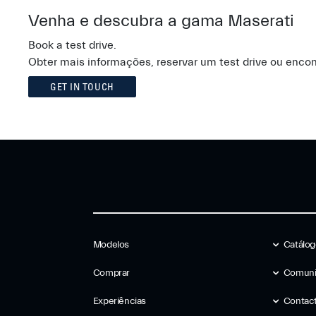
Venha e descubra a gama Maserati
Book a test drive.
Obter mais informações, reservar um test drive ou enco
GET IN TOUCH
Modelos
Catálo
Comprar
Comuni
Experiências
Contac