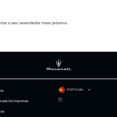
ntrar o seu revendedor mais próximo.
PORTUGAL
gos
PT
cado De Imprensa
tos