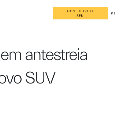
CONFIGURE O
PT
SEU
em antestreia
novo SUV