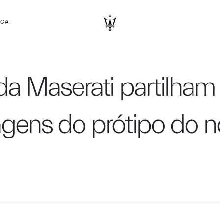
RCA
a Maserati partilham 
agens do prótipo do 