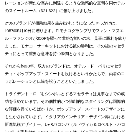
レーションが新たな高みに到達するような魅惑的な空間を同ホテル
のスイートルーム（321-322）に創り上げました。
2つのブランドが相乗効果を生み出すようになったきっかけは、
1957年5月19日に遡ります。F1モナコグランプリでファン・マヌエ
ル・ファンジオが250Fを駆って壮絶な戦いの末、見事に勝利を飾り
ました。モナコ・サーキットにおける彼の勝利は、その後のマセラ
ティにとって重要な意味を持つ瞬間となりました。
それから約60年、双方のブランドは、オテル・ド・パリにマセラ
ティ・ポップアップ・スイートを設けるというかたちで、両者のコ
ラボレーションと伝統を祝うことといたしました。
トライデント・ロゴをシンボルとするマセラティは見事なまでの成
功を収めています。その個性的かつ独創的なスタイリングは国際的
な評価を得ているばかりか、ポップアップ・スイートのデザインに
も生かされています。イタリアのインテリア・デザイン界における
新進気鋭デザイナー、L + Rパロンバ（ルドヴィカ＆ロベルト・パロ