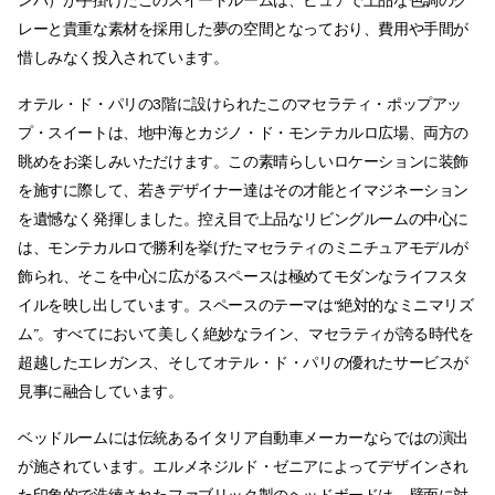
ンバ）が手掛けたこのスイートルームは、ピュアで上品な色調のグ
レーと貴重な素材を採用した夢の空間となっており、費用や手間が
惜しみなく投入されています。
オテル・ド・パリの3階に設けられたこのマセラティ・ポップアッ
プ・スイートは、地中海とカジノ・ド・モンテカルロ広場、両方の
眺めをお楽しみいただけます。この素晴らしいロケーションに装飾
を施すに際して、若きデザイナー達はその才能とイマジネーション
を遺憾なく発揮しました。控え目で上品なリビングルームの中心に
は、モンテカルロで勝利を挙げたマセラティのミニチュアモデルが
飾られ、そこを中心に広がるスペースは極めてモダンなライフスタ
イルを映し出しています。スペースのテーマは“絶対的なミニマリズ
ム”。すべてにおいて美しく絶妙なライン、マセラティが誇る時代を
超越したエレガンス、そしてオテル・ド・パリの優れたサービスが
見事に融合しています。
ベッドルームには伝統あるイタリア自動車メーカーならではの演出
が施されています。エルメネジルド・ゼニアによってデザインされ