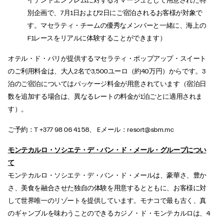
イデントエンブレムに対するオマージュとして用意された特
別企画で、7月1日および2日にご宿泊されるお客様が対象で
す。マセラティ・チームの優秀なメンバーと一緒に、海上の
F1レースをリアルに体験することができます）
オテル・ド・パリが提供するマセラティ・ポップアップ・スイート
のご利用料金は、大人2名で3,500ユーロ（約40万円）からです。3
泊のご宿泊についてはパッケージ料金が用意されています（宿泊日
数を追加する場合は、異なるレートの料金が1泊ごとに適用されま
す）。
ご予約：T +377 98 06 41 58、 Eメール：resort@sbm.mc
モンテカルロ・ソシエテ・デ・バン・ド・メール・グループについ
て
モンテカルロ・ソシエテ・デ・バン・ド・メールは、豪華さ、豊か
さ、美食を融合させた独自の体験を用意するとともに、お客様に対
して世界唯一のリゾートを提供しています。モナコで最も古く、真
のギャンブルを味わうことのできるカジノ・ド・モンテカルロは、4