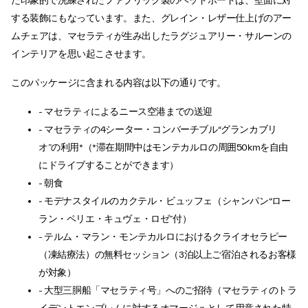
た印象的で洗練されたファブリック製のヘッドボードは、壁面に対
する装飾にもなっています。また、グレイン・レザー仕上げのアー
ムチェアは、マセラティが生み出したラグジュアリー・サルーンの
インテリアを思い起こさせます。
このパッケージに含まれる内容は以下の通りです。
- マセラティによるニース空港までの送迎
- マセラティの4シーター・コンバーチブル“グランカブリ
オ”の利用*（*滞在期間中はモンテカルロの周囲50kmを自由
にドライブすることができます）
- 朝食
- モデナスタイルのカクテル・ビュッフェ（シャンパン“ロー
ラン・ペリエ・キュヴェ・ロゼ”付）
- テルム・マラン・モンテカルロにおけるクライオセラピー
（凍結療法）の無料セッション（3泊以上ご宿泊されるお客様
が対象）
- 大型三胴船「マセラティ号」へのご招待（マセラティのトラ