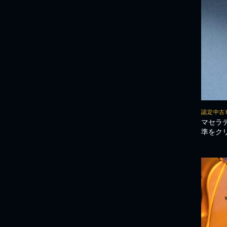
認定中古
マセラ
準をク