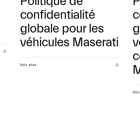
Politique de
P
confidentialité
c
globale pour les
g
véhicules Maserati
v
c
Voir plus
M
Voir