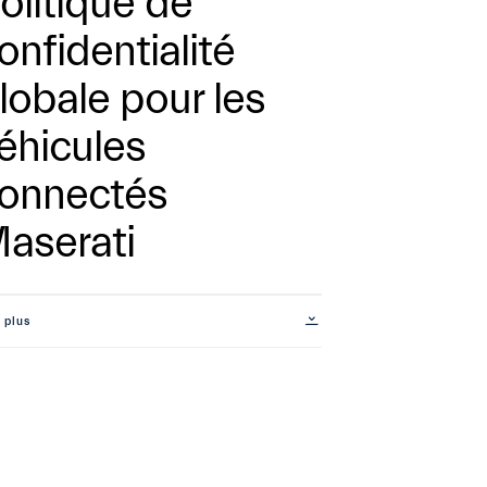
olitique de
onfidentialité
lobale pour les
éhicules
onnectés
aserati
 plus