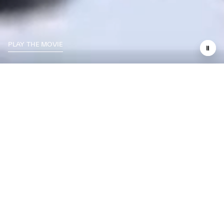
PLAY THE MOVIE
LA COURSE, C’EST LA
VIE
IL Y A PRESQUE UN SIÈCLE, LA PREMIÈRE MASERATI
ENTRAIT SUR LA PISTE, OUVRANT LA VOIE À UNE
HISTOIRE GLORIEUSE DE COURSE. AUJOURD’HUI, NOUS
PUISONS DANS CET ESPRIT DE COMPÉTITION POUR
CONTINUER À ÉCRIRE UNE HISTOIRE DU SPORT
AUTOMOBILE FAITE D’EXCELLENCE ET DE PERFORMANCE.
NOTRE DÉFI COMMENCE APRÈS LA LIGNE D’ARRIVÉE :
NOUS COURONS TOUJOURS AU-DELÀ.