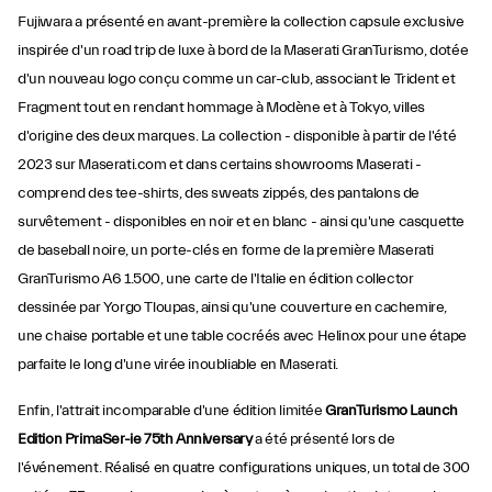
Fujiwara a présenté en avant-première la collection capsule exclusive
inspirée d'un road trip de luxe à bord de la Maserati GranTurismo, dotée
d'un nouveau logo conçu comme un car-club, associant le Trident et
Fragment tout en rendant hommage à Modène et à Tokyo, villes
d'origine des deux marques. La collection - disponible à partir de l'été
2023 sur Maserati.com et dans certains showrooms Maserati -
comprend des tee-shirts, des sweats zippés, des pantalons de
survêtement - disponibles en noir et en blanc - ainsi qu'une casquette
de baseball noire, un porte-clés en forme de la première Maserati
GranTurismo A6 1.500, une carte de l'Italie en édition collector
dessinée par Yorgo Tloupas, ainsi qu'une couverture en cachemire,
une chaise portable et une table cocréés avec Helinox pour une étape
parfaite le long d'une virée inoubliable en Maserati.
Enfin, l'attrait incomparable d'une édition limitée
GranTurismo Launch
Edition PrimaSer-ie 75th Anniversary
a été présenté lors de
l'événement. Réalisé en quatre configurations uniques, un total de 300