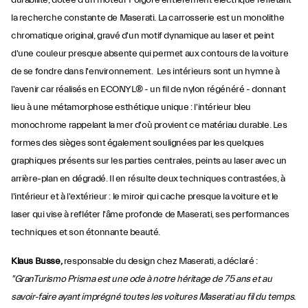
durabilité, dotée d'un moteur Folgore entièrement électrique reflétant
la recherche constante de Maserati. La carrosserie est un monolithe
chromatique original, gravé d'un motif dynamique au laser et peint
d'une couleur presque absente qui permet aux contours de la voiture
de se fondre dans l'environnement. Les intérieurs sont un hymne à
l'avenir car réalisés en ECONYL® - un fil de nylon régénéré - donnant
lieu à une métamorphose esthétique unique : l'intérieur bleu
monochrome rappelant la mer d'où provient ce matériau durable. Les
formes des sièges sont également soulignées par les quelques
graphiques présents sur les parties centrales, peints au laser avec un
arrière-plan en dégradé. Il en résulte deux techniques contrastées, à
l'intérieur et à l'extérieur : le miroir qui cache presque la voiture et le
laser qui vise à refléter l'âme profonde de Maserati, ses performances
techniques et son étonnante beauté.
Klaus Busse,
responsable du design chez Maserati, a déclaré :
"GranTurismo Prisma est une ode à notre héritage de 75 ans et au
savoir-faire ayant imprégné toutes les voitures Maserati au fil du temps.