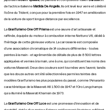
japonais
Hiroshi Fujiwara
, du pianiste et compositeur italien
Dardust
et
de l'actrice italienne
Matilda De Angelis.
Ils ont levé leur verre et célébré
l'icône du Trident, conçue pour la première fois en 1947 en amélioration
de la voiture de sport longue distance par excellence.
La
GranTurismo One Off Prisma
est une œuvre d'art artisanale et
raffinée, équipée du moteur à combustion interne Nettuno V6, dédié à
l'héritage de cette glorieuse voiture. La carrosserie est composée
d'une association chromatique de 14 couleurs différentes - toutes
peintes à la main - et agrémentée de détails de plus de 8 500 lettres
appliquées et vernies à la main, une à une, qui constituent les noms des
voitures Maserati. Deux des couleurs sont tournées vers l'avenir, tandis
que les douze autres ont été sélectionnées parmi les teintes des
modèles GranTurismo les plus populaires du passé, comme l'Amaranto
caractéristique de la Maserati A6 1.500 de 1947 et l'Oro Longchamps
qui a illuminé la Maserati Khamsin de 1973.
La
GranTurismo One Off Luce
est une promesse d'innovation et de