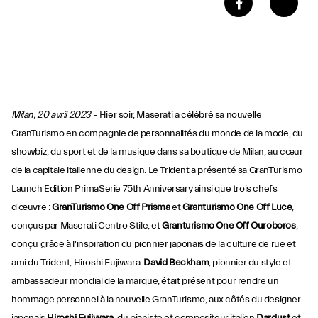
Milan, 20 avril 2023
– Hier soir, Maserati a célébré sa nouvelle
GranTurismo en compagnie de personnalités du monde de la mode, du
showbiz, du sport et de la musique dans sa boutique de Milan, au cœur
de la capitale italienne du design. Le Trident a présenté sa GranTurismo
Launch Edition PrimaSerie 75th Anniversary ainsi que trois chefs
d'œuvre :
GranTurismo One Off Prisma
et
Granturismo One Off Luce
,
conçus par Maserati Centro Stile, et
Granturismo One Off Ouroboros
,
conçu grâce à l'inspiration du pionnier japonais de la culture de rue et
ami du Trident, Hiroshi Fujiwara.
David Beckham
, pionnier du style et
ambassadeur mondial de la marque, était présent pour rendre un
hommage personnel à la nouvelle GranTurismo, aux côtés du designer