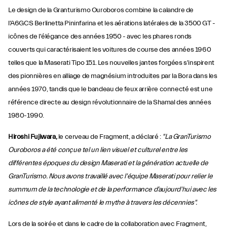
Le design de la Granturismo Ouroboros combine la calandre de
l'A6GCS Berlinetta Pininfarina et les aérations latérales de la 3500 GT -
icônes de l'élégance des années 1950 - avec les phares ronds
couverts qui caractérisaient les voitures de course des années 1960
telles que la Maserati Tipo 151. Les nouvelles jantes forgées s'inspirent
des pionnières en alliage de magnésium introduites par la Bora dans les
années 1970, tandis que le bandeau de feux arrière connecté est une
référence directe au design révolutionnaire de la Shamal des années
1980-1990.
Hiroshi Fujiwara,
le cerveau de Fragment, a déclaré :
"La GranTurismo
Ouroboros a été conçue tel un lien visuel et culturel entre les
différentes époques du design Maserati et la génération actuelle de
GranTurismo. Nous avons travaillé avec l'équipe Maserati pour relier le
summum de la technologie et de la performance d’aujourd'hui avec les
icônes de style ayant alimenté le mythe à travers les décennies".
Lors de la soirée et dans le cadre de la collaboration avec Fragment,