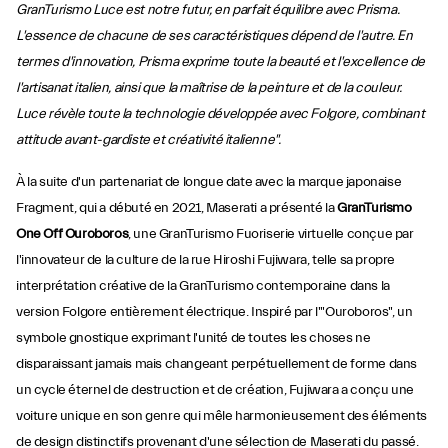
GranTurismo Luce est notre futur, en parfait équilibre avec Prisma.
L'essence de chacune de ses caractéristiques dépend de l'autre. En
termes d'innovation, Prisma exprime toute la beauté et l'excellence de
l'artisanat italien, ainsi que la maîtrise de la peinture et de la couleur.
Luce révèle toute la technologie développée avec Folgore, combinant
attitude avant-gardiste et créativité italienne".
À la suite d'un partenariat de longue date avec la marque japonaise
Fragment, qui a débuté en 2021, Maserati a présenté la
GranTurismo
One Off Ouroboros
, une GranTurismo Fuoriserie virtuelle conçue par
l'innovateur de la culture de la rue Hiroshi Fujiwara, telle sa propre
interprétation créative de la GranTurismo contemporaine dans la
version Folgore entièrement électrique. Inspiré par l'"Ouroboros", un
symbole gnostique exprimant l'unité de toutes les choses ne
disparaissant jamais mais changeant perpétuellement de forme dans
un cycle éternel de destruction et de création, Fujiwara a conçu une
voiture unique en son genre qui mêle harmonieusement des éléments
de design distinctifs provenant d'une sélection de Maserati du passé.