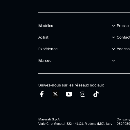
Modèles
Presse
Achat
Contact
Expérience
Accessib
Marque
Suivez-nous sur les réseaux sociaux
Maserati S.p.A.
Company r
Viale Ciro Menotti, 322 – 41121, Modena (MO), Italy
0824589