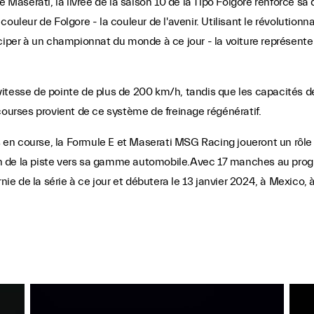
serati, la livrée de la saison 10 de la Tipo Folgore renforce sa d
ouleur de Folgore - la couleur de l'avenir. Utilisant le révolution
iciper à un championnat du monde à ce jour - la voiture représent
itesse de pointe de plus de 200 km/h, tandis que les capacités d
courses provient de ce système de freinage régénératif.
n course, la Formule E et Maserati MSG Racing joueront un rôle e
tion de la piste vers sa gamme automobile.Avec 17 manches au pro
nie de la série à ce jour et débutera le 13 janvier 2024, à Mexico, 