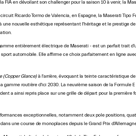
FIA en dévoilant son challenger pour la saison 10 à venir, la Mase
le circuit Ricardo Tormo de Valencia, en Espagne, la Maserati Tipo
à une nouvelle esthétique représentant l'héritage et le prestige d
ation.
 gamme entièrement électrique de Maserati - est un parfait trait d'u
sport automobile. Elle affirme ce choix parfaitement en ligne ave
e (Copper Glance)
à l'arrière, évoquant la teinte caractéristique d
a gamme routière d'ici 2030. La neuvième saison de la Formule E 
 a ainsi repris place sur une grille de départ pour la première foi
ormances exceptionnelles, notamment deux pole positions, quatre 
i dans une course de monoplaces depuis le Grand Prix d'Allemagne