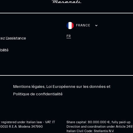
FRANCE
FR
ez L’assistance
ilité
Mentions légales, Loi Européenne sur les données et
Politique de confidentialité
egistered under Italian law - VAT: IT
Share capital: 80.000.000 €, fully paid-up
0010 R.E.A. Modena 347990
Direction and coordination under Article 249
Italian Civil Code: Stellantis N.V.