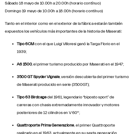
Sábado 18 mayo de 10.00h a 20.00h (horario contínuo)
Domingo 19 mayo de 10.00h a 18.00h (horario contínuo)
Tanto en el interior como en el exterior de la fábrica estarán también
expuestos los vehículos más importantes de la historia de Maserati:
Tipo 6CM
con el que Luigi Villoresi ganó la Targa Florio en el
1939;
A6 1500
, el primer turismo producido por Maserati en el 1947;
3500 GT Spyder Vignale
, versión descubierta del primer turismo
de Maserati producido en serie (3500GT);
Tipo 63 Birdcage
del 1961, legendario “biposto sport” de
carreras con chasis extremadamente innovador y motores
posteriores de 12 cilindros en V 60°;
Quattroporte Prima Generazione
, el primer Quattroporte
realizado en el 1963, actualmente en su sexta generación.