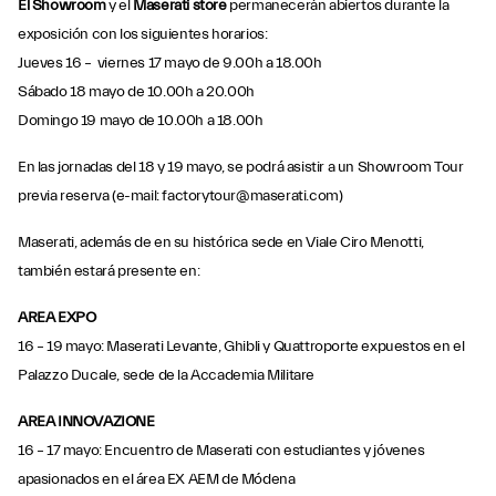
El Showroom
y el
Maserati store
permanecerán abiertos durante la
exposición con los siguientes horarios:
Jueves 16 – viernes 17 mayo de 9.00h a 18.00h
Sábado 18 mayo de 10.00h a 20.00h
Domingo 19 mayo de 10.00h a 18.00h
En las jornadas del 18 y 19 mayo, se podrá asistir a un Showroom Tour
previa reserva (e-mail: factorytour@maserati.com)
Maserati, además de en su histórica sede en Viale Ciro Menotti,
también estará presente en:
AREA EXPO
16 – 19 mayo: Maserati Levante, Ghibli y Quattroporte expuestos en el
Palazzo Ducale, sede de la Accademia Militare
AREA INNOVAZIONE
16 – 17 mayo: Encuentro de Maserati con estudiantes y jóvenes
apasionados en el área EX AEM de Módena