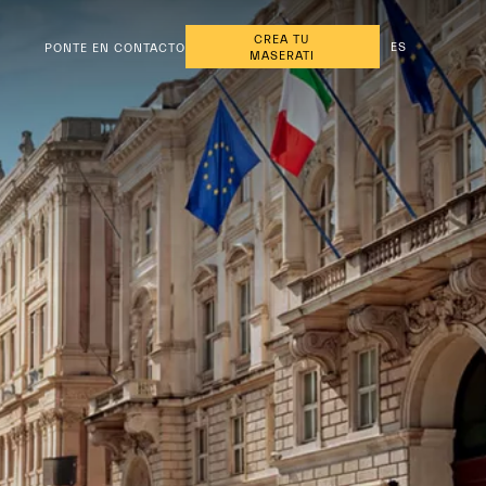
CREA TU
ES
PONTE EN CONTACTO
MASERATI