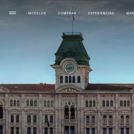
MODELOS
COMPRAR
EXPERIENCIAS
MA