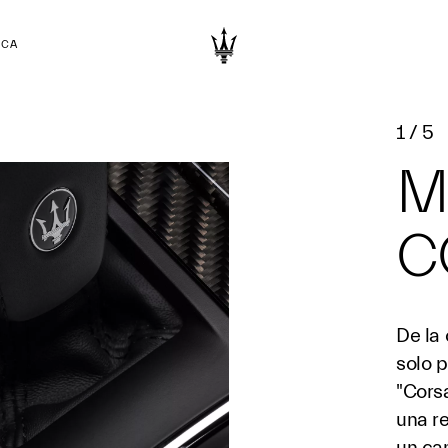
RCA
1
/
5
M
C
De la 
solo p
"Cors
una r
un ca