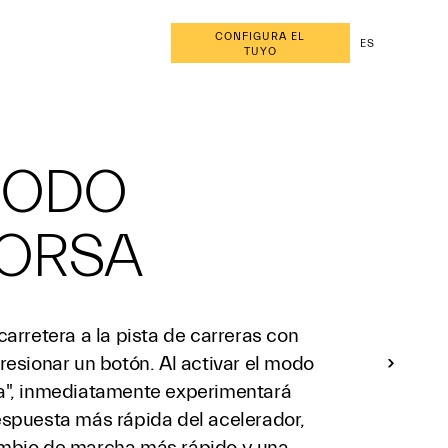
CONFIGURA EL
ES
TUYO
ODO
ORSA
carretera a la pista de carreras con
resionar un botón. Al activar el modo
a", inmediatamente experimentará
espuesta más rápida del acelerador,
mbio de marcha más rápido y una