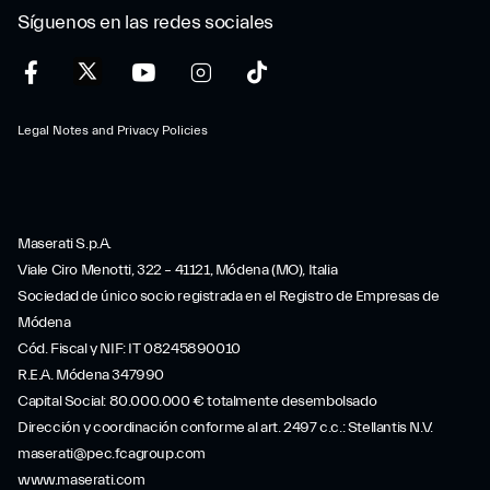
Síguenos en las redes sociales
Legal Notes and Privacy Policies
Maserati S.p.A.
Viale Ciro Menotti, 322 – 41121, Módena (MO), Italia
Sociedad de único socio registrada en el Registro de Empresas de
Módena
Cód. Fiscal y NIF: IT 08245890010
R.E.A. Módena 347990
Capital Social: 80.000.000 € totalmente desembolsado
Dirección y coordinación conforme al art. 2497 c.c.: Stellantis N.V.
maserati@pec.fcagroup.com
www.maserati.com