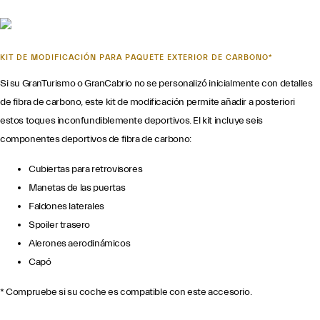
KIT DE MODIFICACIÓN PARA PAQUETE EXTERIOR DE CARBONO*
Si su GranTurismo o GranCabrio no se personalizó inicialmente con detalles
de fibra de carbono, este kit de modificación permite añadir a posteriori
estos toques inconfundiblemente deportivos. El kit incluye seis
componentes deportivos de fibra de carbono:
Cubiertas para retrovisores
Manetas de las puertas
Faldones laterales
Spoiler trasero
Alerones aerodinámicos
Capó
* Compruebe si su coche es compatible con este accesorio.